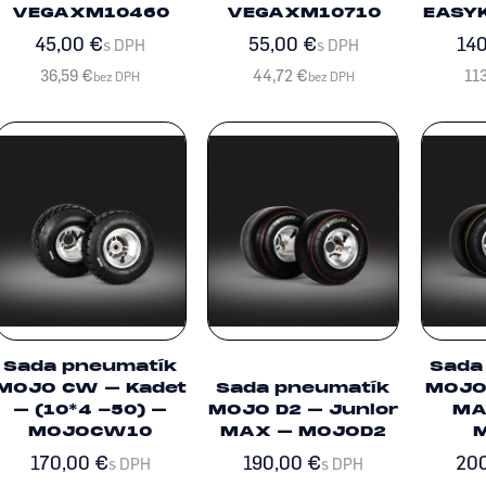
VEGAXM10460
VEGAXM10710
EASY
45,00
€
55,00
€
14
s DPH
s DPH
36,59
€
44,72
€
11
bez DPH
bez DPH
Sada pneumatík
Sada
MOJO CW – Kadet
Sada pneumatík
MOJO
– (10*4 -50) –
MOJO D2 – Junior
MA
MOJOCW10
MAX – MOJOD2
170,00
€
190,00
€
20
s DPH
s DPH