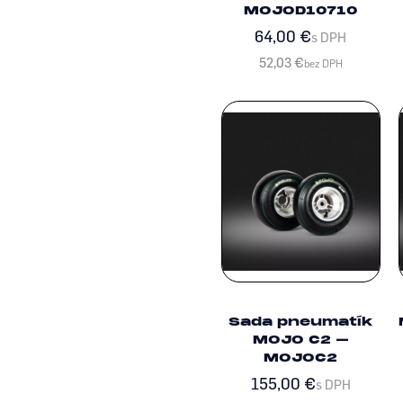
MOJOD10710
64,00
€
s DPH
52,03
€
bez DPH
Sada pneumatík
MOJO C2 –
MOJOC2
155,00
€
s DPH