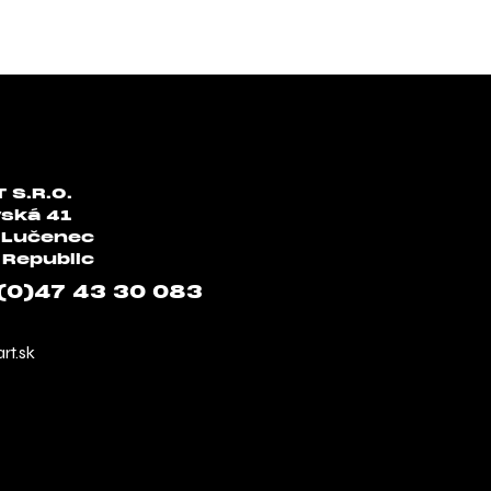
 S.R.O.
vská 41
 Lučenec
 Republic
(0)47 43 30 083
rt.sk