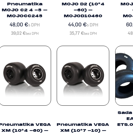
Pneumatika
MOJO D2 (10*4
MOJ
MOJO C2 4 -5 –
-60) –
MOJOCC245
MOJOD10460
MO
48,00
€
44,00
€
60
s DPH
s DPH
39,02
€
35,77
€
48
bez DPH
bez DPH
Sada
E
Pneumatika VEGA
Pneumatika VEGA
ETS.
XM (10*4 -60) –
XM (10*7 -10) –