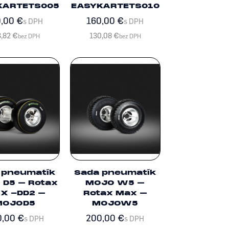
KARTETS005
EASYKARTETS010
0,00
€
160,00
€
s DPH
s DPH
3,82
€
130,08
€
bez DPH
bez DPH
 pneumatík
Sada pneumatík
 D5 – Rotax
MOJO W5 –
X -DD2 –
Rotax Max –
MOJOD5
MOJOW5
0,00
€
200,00
€
s DPH
s DPH