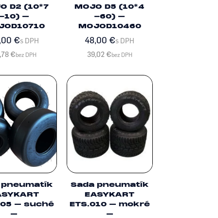
O D2 (10*7
MOJO D5 (10*4
-10) –
-60) –
JOD10710
MOJOD10460
,00
€
48,00
€
s DPH
s DPH
,78
€
39,02
€
bez DPH
bez DPH
 pneumatík
Sada pneumatík
ASYKART
EASYKART
005 – suché
ETS.010 – mokré
–
–