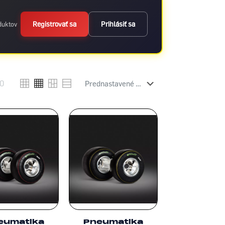
Registrovať sa
Prihlásiť sa
oduktov
0
eumatika
Pneumatika