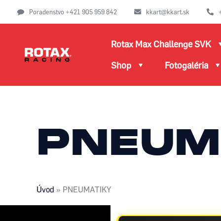
Poradenstvo +421 905 959 842
kkart@kkart.sk
Rotax Max Challenge SVK
Shop
Fotogaléria
PNEUM
Úvod
»
PNEUMATIKY