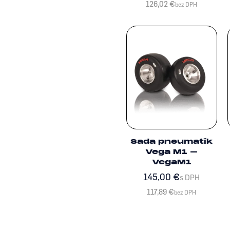
126,02
€
bez DPH
Sada pneumatík
Vega M1 –
VegaM1
145,00
€
s DPH
117,89
€
bez DPH