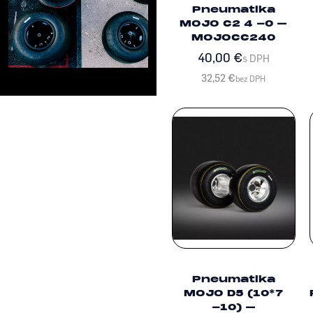
Pneumatika
MOJO C2 4 -0 –
MOJOCC240
40,00
€
s DPH
32,52
€
bez DPH
Pneumatika
MOJO D5 (10*7
-10) –