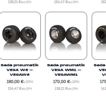
138,21
€
154,47
€
16
bez DPH
bez DPH
Sada pneumatík
Sada pneumatík
Sada
VEGA W6 –
VEGA WM1 –
VE
VEGAW6
VEGAWM1
V
190,00
€
170,00
€
17
s DPH
s DPH
154,47
€
138,21
€
14
bez DPH
bez DPH