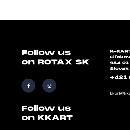
Follow us
K-KART
Fiľako
on ROTAX SK
984 01
Slovak
+421 
kkart@kka
Follow us
on KKART