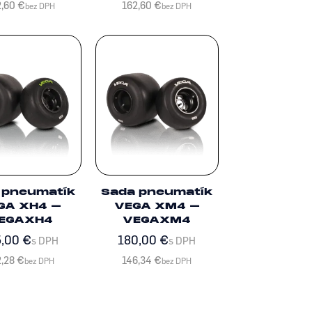
2,60
€
162,60
€
bez DPH
bez DPH
 pneumatík
Sada pneumatík
GA XH4 –
VEGA XM4 –
EGAXH4
VEGAXM4
5,00
€
180,00
€
s DPH
s DPH
2,28
€
146,34
€
bez DPH
bez DPH