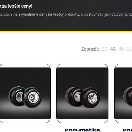
 za lepšie ceny!
 individuálne zvýhodnené ceny na všetky produkty. O dostupnosti jednotlivých pr
Zobraziť:
20
40
80
12
Pneumatika
Pn