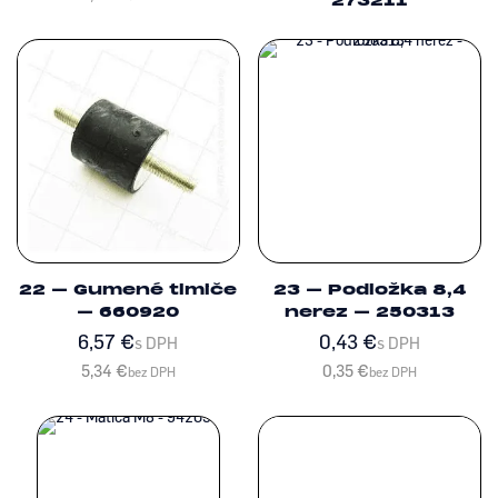
273211
22 – Gumené tlmiče
23 – Podložka 8,4
– 660920
nerez – 250313
6,57
€
0,43
€
s DPH
s DPH
5,34
€
0,35
€
bez DPH
bez DPH