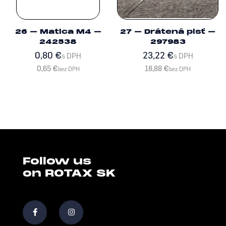
26 – Matica M4 –
27 – Drátená plsť –
242538
297983
0,80
€
23,22
€
s DPH
s DPH
0,65
€
18,88
€
bez DPH
bez DPH
Follow us
on ROTAX SK