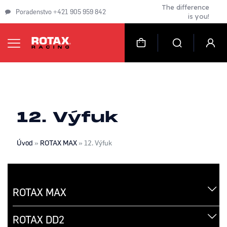
The difference
Poradenstvo +421 905 959 842
is you!
12. Výfuk
Úvod
»
ROTAX MAX
»
12. Výfuk
ROTAX MAX
ROTAX DD2