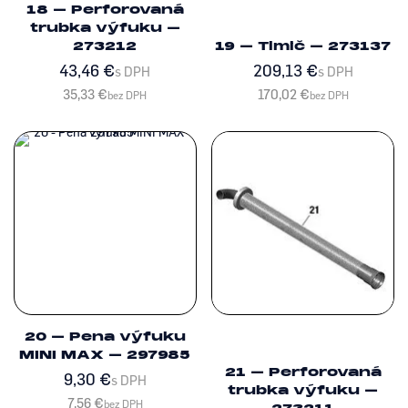
18 – Perforovaná
trubka výfuku –
273212
19 – Tlmič – 273137
43,46
€
209,13
€
s DPH
s DPH
35,33
€
170,02
€
bez DPH
bez DPH
20 – Pena výfuku
MINI MAX – 297985
21 – Perforovaná
9,30
€
s DPH
trubka výfuku –
7,56
€
bez DPH