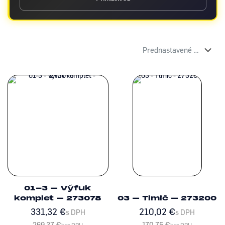
01-3 – Výfuk
komplet – 273078
03 – Tlmič – 273200
331,32
€
210,02
€
s DPH
s DPH
269,37
€
170,75
€