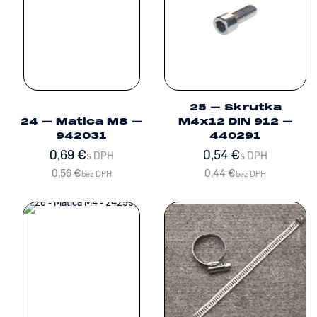
25 – Skrutka
24 – Matica M8 –
M4x12 DIN 912 –
942031
440291
0,69
€
0,54
€
s DPH
s DPH
0,56
€
0,44
€
bez DPH
bez DPH