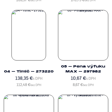
bez DPH
bez DPH
05 – Pena výfuku
04 – Tlmič – 273220
MAX – 297982
138,35
€
10,67
€
s DPH
s DPH
112,48
€
8,67
€
bez DPH
bez DPH