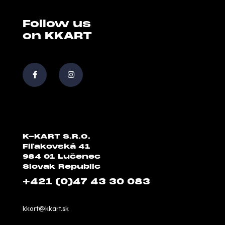
Follow us
on KKART
K-KART S.R.O.
Fiľakovská 41
984 01 Lučenec
Slovak Republic
+421 (0)47 43 30 083
kkart@kkart.sk