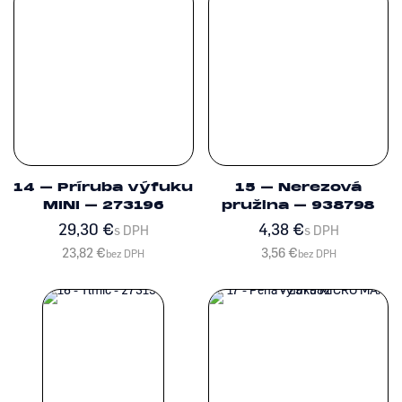
14 – Príruba výfuku
15 – Nerezová
MINI – 273196
pružina – 938798
29,30
€
4,38
€
s DPH
s DPH
23,82
€
3,56
€
bez DPH
bez DPH