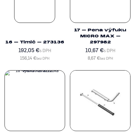
17 – Pena výfuku
MICRO MAX –
16 – Tlmič – 273136
297982
192,05
€
10,67
€
s DPH
s DPH
156,14
€
8,67
€
bez DPH
bez DPH