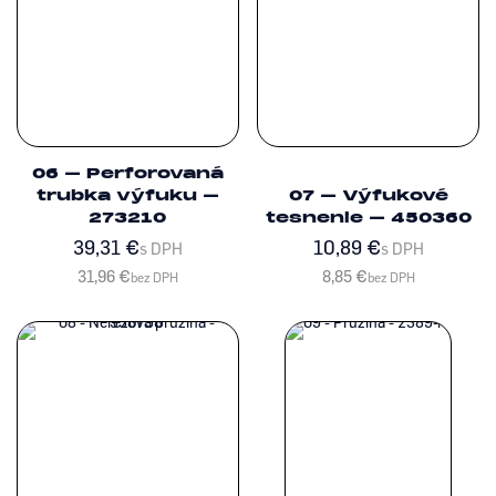
06 – Perforovaná
trubka výfuku –
07 – Výfukové
273210
tesnenie – 450360
39,31
€
10,89
€
s DPH
s DPH
31,96
€
8,85
€
bez DPH
bez DPH