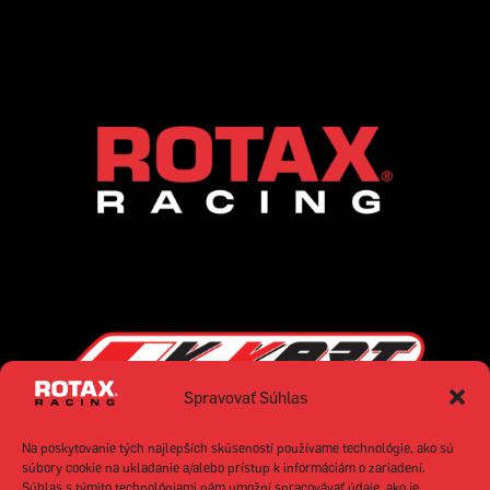
Spravovať Súhlas
Na poskytovanie tých najlepších skúseností používame technológie, ako sú
súbory cookie na ukladanie a/alebo prístup k informáciám o zariadení.
Súhlas s týmito technológiami nám umožní spracovávať údaje, ako je