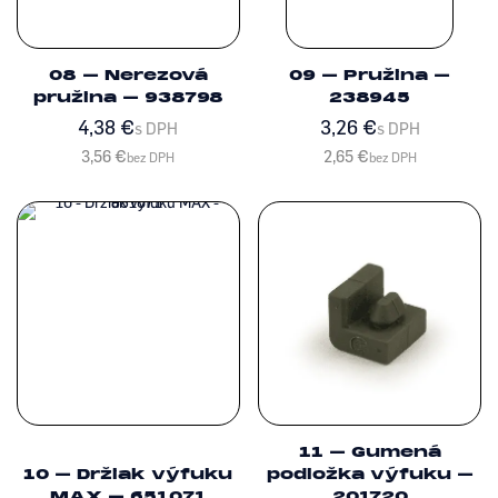
08 – Nerezová
09 – Pružina –
pružina – 938798
238945
4,38
€
3,26
€
s DPH
s DPH
3,56
€
2,65
€
bez DPH
bez DPH
11 – Gumená
10 – Držiak výfuku
podložka výfuku –
MAX – 651071
201720