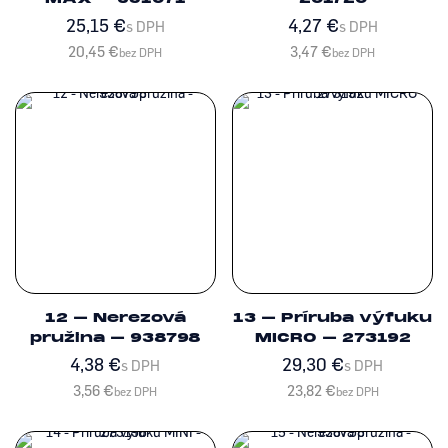
25,15
€
4,27
€
s DPH
s DPH
20,45
€
3,47
€
bez DPH
bez DPH
12 – Nerezová
13 – Príruba výfuku
pružina – 938798
MICRO – 273192
4,38
€
29,30
€
s DPH
s DPH
3,56
€
23,82
€
bez DPH
bez DPH