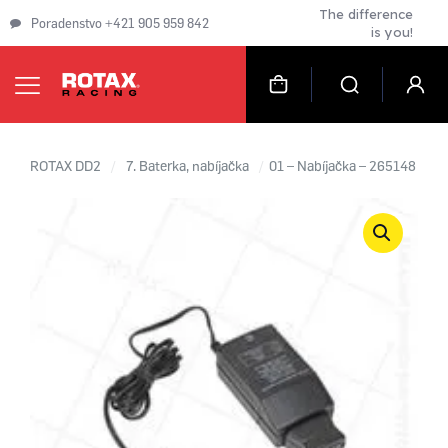
The difference
Poradenstvo +421 905 959 842
is you!
ROTAX DD2
/
7. Baterka, nabíjačka
/
01 – Nabíjačka – 265148