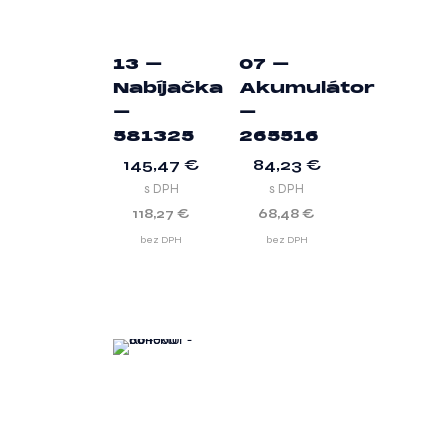
13 –
07 –
Nabíjačka
Akumulátor
–
–
581325
265516
145,47
€
84,23
€
s DPH
s DPH
118,27
€
68,48
€
bez DPH
bez DPH