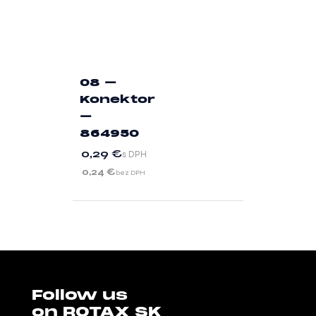
08 –
Konektor
–
864950
0,29
€
s DPH
0,24
€
bez DPH
Follow us
on ROTAX SK