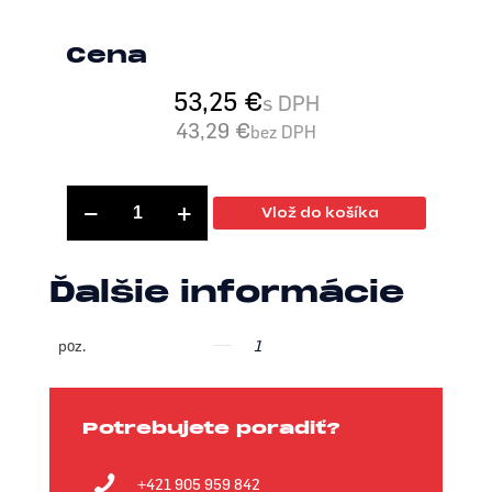
Cena
53,25
€
s DPH
43,29
€
bez DPH
množstvo
Vlož do košíka
01
Alternative:
-
Nabíjačka
Ďalšie informácie
-
265148
poz.
1
Potrebujete poradiť?
+421 905 959 842