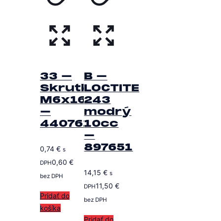
33 –
B –
Skrutka
LOCTITE
M6x16
243
–
modrý
440761
10cc
–
897651
0,74
€
s
0,60
€
DPH
14,15
€
s
bez DPH
11,50
€
DPH
Pridať do
bez DPH
košíka
Pridať do