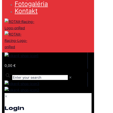
Fotogaléria
Kontakt
0,00 €
✕
✕
Login