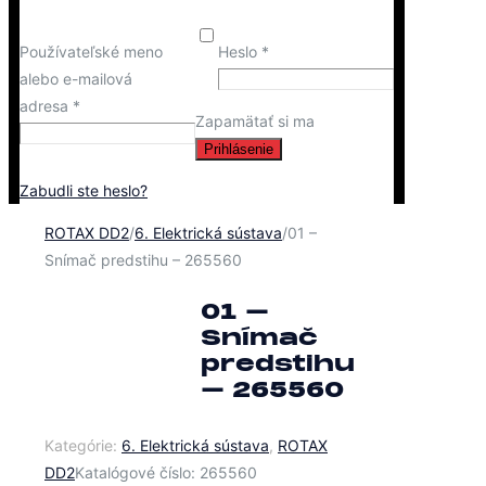
Používateľské meno
Heslo
*
alebo e-mailová
adresa
*
Zapamätať si ma
Prihlásenie
Zabudli ste heslo?
ROTAX DD2
/
6. Elektrická sústava
/
01 –
Snímač predstihu – 265560
01 –
Snímač
predstihu
– 265560
Kategórie:
6. Elektrická sústava
,
ROTAX
DD2
Katalógové číslo:
265560