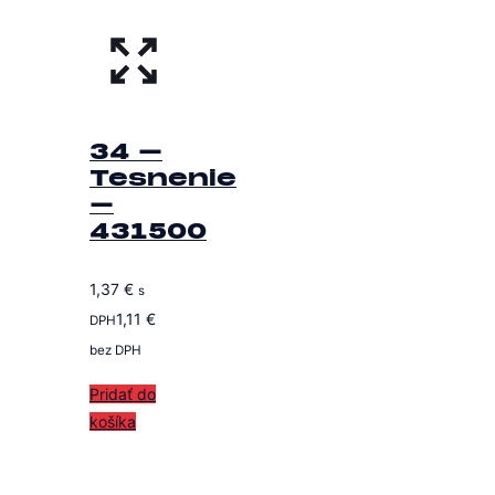
34 –
Tesnenie
–
431500
1,37
€
s
1,11
€
DPH
bez DPH
Pridať do
košíka