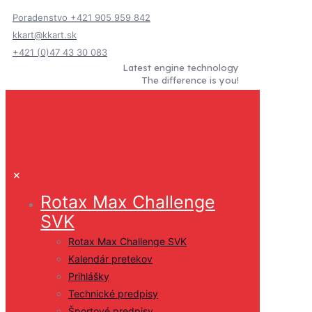
Poradenstvo +421 905 959 842
kkart@kkart.sk
+421 (0)47 43 30 083
Latest engine technology
The difference is you!
✕
Rotax Max Challenge
SVK
Rotax Max Challenge SVK
Kalendár pretekov
Prihlášky
Technické predpisy
Športové predpisy