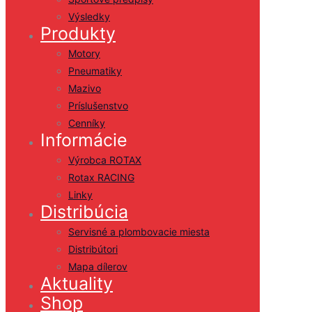
Výsledky
Produkty
Motory
Pneumatiky
Mazivo
Príslušenstvo
Cenníky
Informácie
Výrobca ROTAX
Rotax RACING
Linky
Distribúcia
Servisné a plombovacie miesta
Distribútori
Mapa dílerov
Aktuality
Shop