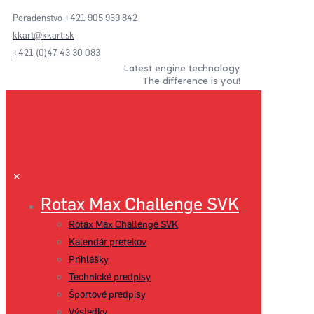
Poradenstvo +421 905 959 842
kkart@kkart.sk
+421 (0)47 43 30 083
Latest engine technology
The difference is you!
✕
Rotax Max Challenge SVK
Rotax Max Challenge SVK
Kalendár pretekov
Prihlášky
Technické predpisy
Športové predpisy
Výsledky