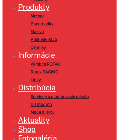
Produkty
Motory
Pneumatiky
Mazivo
Príslušenstvo
Cenníky
Informácie
Výrobca ROTAX
Rotax RACING
Linky
Distribúcia
Servisné a plombovacie miesta
Distribútori
Mapa dílerov
Aktuality
Shop
Fotogaléria