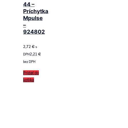
44 –
Príchytka
Mpulse
–
924802
2,72
€
s
2,21
€
DPH
bez DPH
Pridať do
košíka
Follow us
on ROTAX SK
Follow us