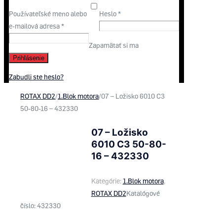
Používateľské meno alebo
Heslo
*
e-mailová adresa
*
Zapamätať si ma
Prihlásenie
Zabudli ste heslo?
ROTAX DD2
/
1.Blok motora
/
07 – Ložisko 6010 C3
50-80-16 – 432330
07 – Ložisko
6010 C3 50-80-
16 – 432330
Kategórie:
1.Blok motora
,
ROTAX DD2
Katalógové
číslo:
432330