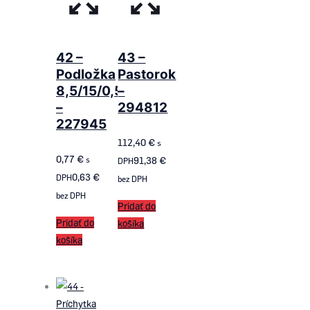
42 –
43 –
Podložka
Pastorok
8,5/15/0,5
–
–
294812
227945
112,40
€
s
0,77
€
s
91,38
€
DPH
0,63
€
DPH
bez DPH
bez DPH
Pridať do
Pridať do
košíka
košíka