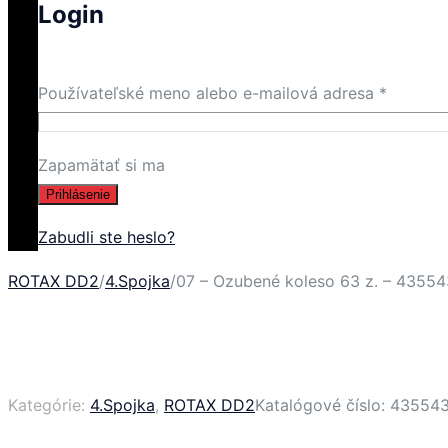
Login
Používateľské meno alebo e-mailová adresa
*
Zapamätať si ma
Prihlásenie
Zabudli ste heslo?
ROTAX DD2
/
4.Spojka
/
07 – Ozubené koleso 63 z. – 43554
Kategórie:
4.Spojka
,
ROTAX DD2
Katalógové číslo:
43554