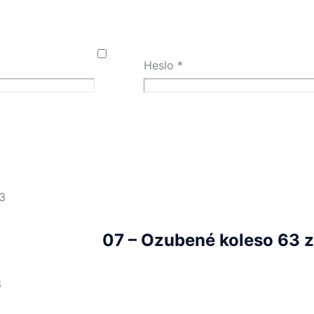
Heslo
*
3
07 – Ozubené koleso 63 z
3