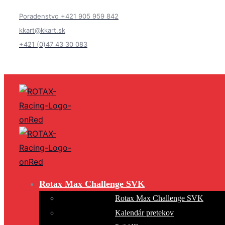
Poradenstvo +421 905 959 842
kkart@kkart.sk
+421 (0)47 43 30 083
Rotax Max Challenge SVK
Rotax Max Challenge SVK
Kalendár pretekov