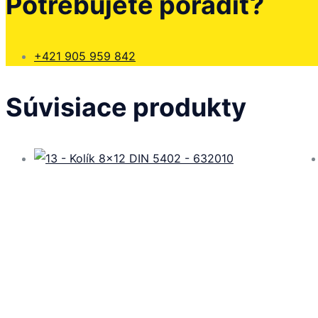
Potrebujete poradiť?
+421 905 959 842
Súvisiace produkty