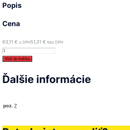
Popis
Cena
63,11
€
51,31
€
s DPH
bez DPH
množstvo
07
Vlož do košíka
-
Ozubené
Ďalšie informácie
koleso
63
z.
poz.
7
-
435543