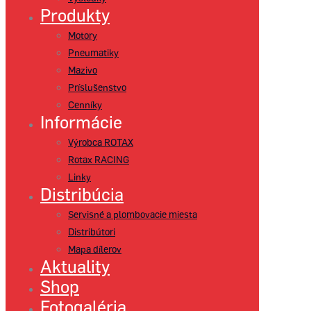
Produkty
Motory
Pneumatiky
Mazivo
Príslušenstvo
Cenníky
Informácie
Výrobca ROTAX
Rotax RACING
Linky
Distribúcia
Servisné a plombovacie miesta
Distribútori
Mapa dílerov
Aktuality
Shop
Fotogaléria