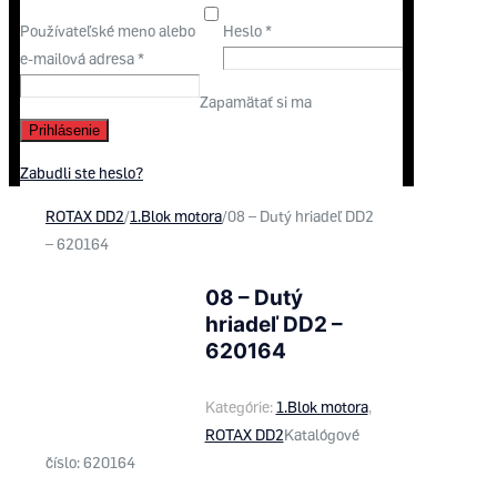
Používateľské meno alebo
Heslo
*
e-mailová adresa
*
Zapamätať si ma
Prihlásenie
Zabudli ste heslo?
ROTAX DD2
/
1.Blok motora
/
08 – Dutý hriadeľ DD2
– 620164
08 – Dutý
hriadeľ DD2 –
620164
Kategórie:
1.Blok motora
,
ROTAX DD2
Katalógové
číslo:
620164