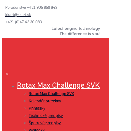
Poradenstvo +421 905 959 842
kkart@kkart.sk
+421 (0)47 43 30 083
Latest engine technology
The difference is you!
✕
Rotax Max Challenge SVK
Rotax Max Challenge SVK
Kalendár pretekov
Prihlášky
Technické predpisy
Športové predpisy
Výsledky