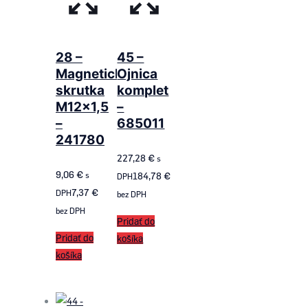
28 –
45 –
Magnetická
Ojnica
skrutka
komplet
M12x1,5
–
–
685011
241780
227,28
€
s
9,06
€
s
184,78
€
DPH
7,37
€
DPH
bez DPH
bez DPH
Pridať do
Pridať do
košíka
košíka