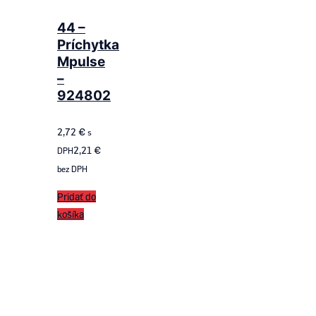
44 –
Príchytka
Mpulse
–
924802
2,72
€
s
2,21
€
DPH
bez DPH
Pridať do
košíka
Follow us
on ROTAX SK