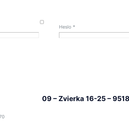
Heslo
*
09 – Zvierka 16-25 – 951
70