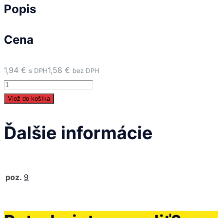
Popis
Cena
1,94
€
1,58
€
s DPH
bez DPH
množstvo
09
Vlož do košíka
-
Zvierka
Ďalšie informácie
16-
25
-
poz.
9
951870