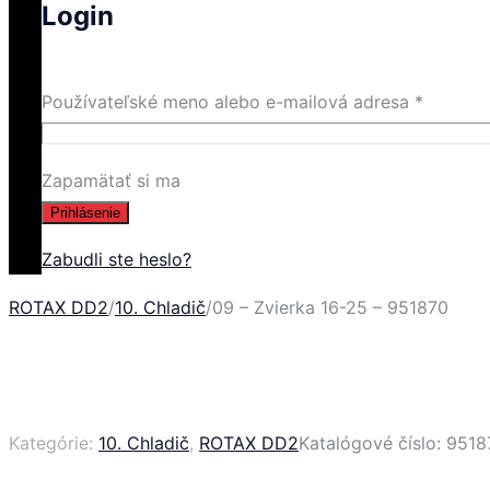
Login
Používateľské meno alebo e-mailová adresa
*
Zapamätať si ma
Prihlásenie
Zabudli ste heslo?
ROTAX DD2
/
10. Chladič
/
09 – Zvierka 16-25 – 951870
Kategórie:
10. Chladič
,
ROTAX DD2
Katalógové číslo:
9518