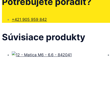
Potrebujete poradiť?
+421 905 959 842
Súvisiace produkty