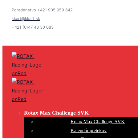
Poradenstvo +421 905 959 842
kkart@kkart.sk
+421 (0)47 43 30 083
Rotax Max Challenge SVK
Rotax Max Challenge SVK
Kalendár pretekov