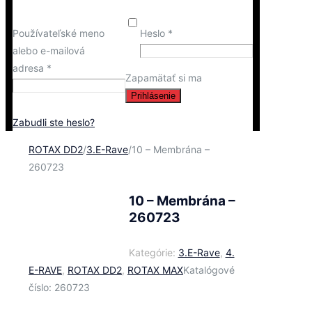
Používateľské meno
Heslo
*
alebo e-mailová
adresa
*
Zapamätať si ma
Prihlásenie
Zabudli ste heslo?
ROTAX DD2
/
3.E-Rave
/
10 – Membrána –
260723
10 – Membrána –
260723
Kategórie:
3.E-Rave
,
4.
E-RAVE
,
ROTAX DD2
,
ROTAX MAX
Katalógové
číslo:
260723