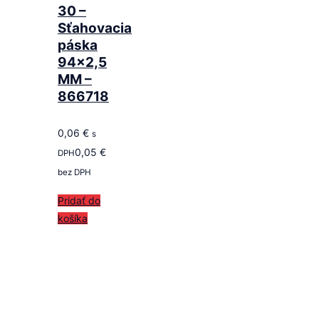
30 –
Sťahovacia
páska
94×2,5
MM –
866718
0,06
€
s
0,05
€
DPH
bez DPH
Pridať do
košíka
Follow us
on ROTAX SK