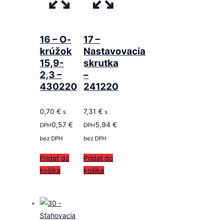
16 – O-
17 –
krúžok
Nastavovacia
15,9-
skrutka
2,3 –
–
430220
241220
0,70
€
7,31
€
s
s
0,57
€
5,94
€
DPH
DPH
bez DPH
bez DPH
Pridať do
Pridať do
košíka
košíka