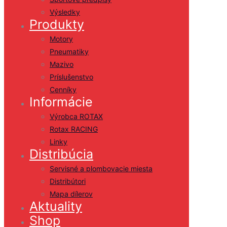
Výsledky
Produkty
Motory
Pneumatiky
Mazivo
Príslušenstvo
Cenníky
Informácie
Výrobca ROTAX
Rotax RACING
Linky
Distribúcia
Servisné a plombovacie miesta
Distribútori
Mapa dílerov
Aktuality
Shop