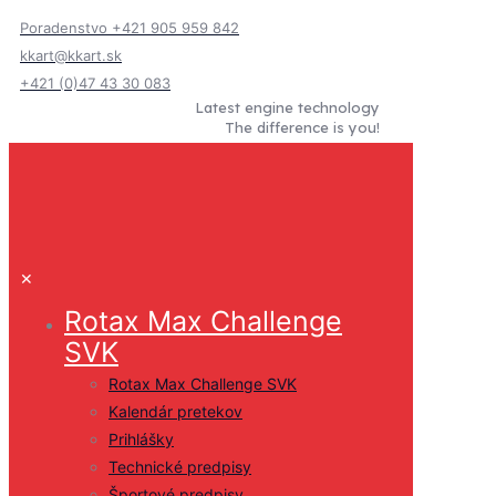
Poradenstvo +421 905 959 842
kkart@kkart.sk
+421 (0)47 43 30 083
Latest engine technology
The difference is you!
✕
Rotax Max Challenge
SVK
Rotax Max Challenge SVK
Kalendár pretekov
Prihlášky
Technické predpisy
Športové predpisy