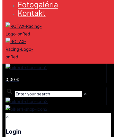
Fotogaléria
Kontakt
0,00 €
✕
✕
Login