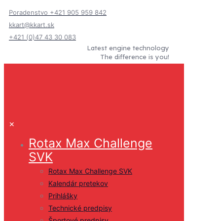
Poradenstvo +421 905 959 842
kkart@kkart.sk
+421 (0)47 43 30 083
Latest engine technology
The difference is you!
✕
Rotax Max Challenge
SVK
Rotax Max Challenge SVK
Kalendár pretekov
Prihlášky
Technické predpisy
Športové predpisy