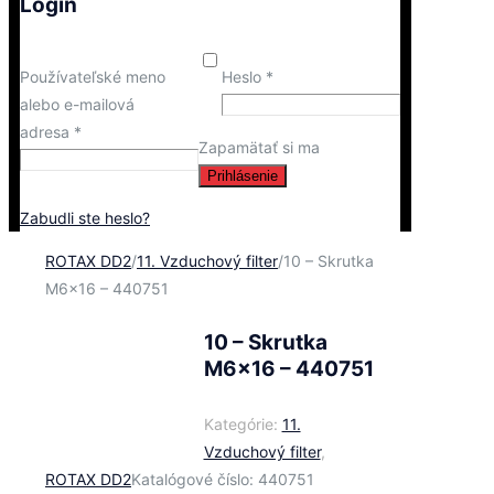
Login
Používateľské meno
Heslo
*
alebo e-mailová
adresa
*
Zapamätať si ma
Prihlásenie
Zabudli ste heslo?
ROTAX DD2
/
11. Vzduchový filter
/
10 – Skrutka
M6x16 – 440751
10 – Skrutka
M6x16 – 440751
Kategórie:
11.
Vzduchový filter
,
ROTAX DD2
Katalógové číslo:
440751