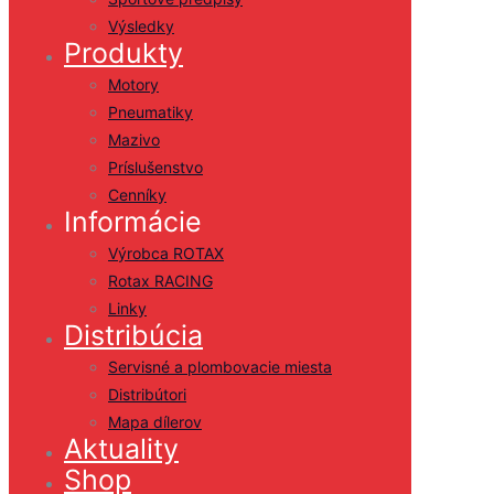
Výsledky
Produkty
Motory
Pneumatiky
Mazivo
Príslušenstvo
Cenníky
Informácie
Výrobca ROTAX
Rotax RACING
Linky
Distribúcia
Servisné a plombovacie miesta
Distribútori
Mapa dílerov
Aktuality
Shop