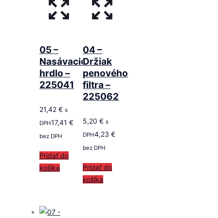
05 –
04 –
Nasávacie
Držiak
hrdlo –
penového
225041
filtra –
225062
21,42
€
s
5,20
€
17,41
€
s
DPH
4,23
€
DPH
bez DPH
bez DPH
Pridať do
Pridať do
košíka
košíka