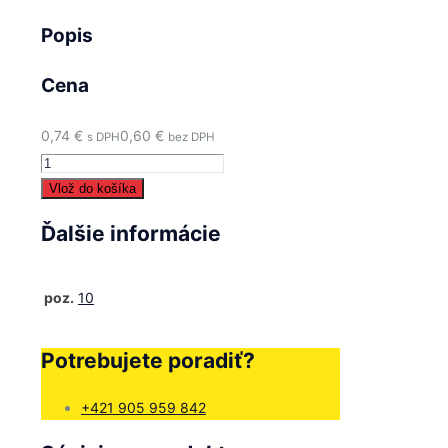
Popis
Cena
0,74
€
0,60
€
s DPH
bez DPH
množstvo
10
Vlož do košíka
-
Ďalšie informácie
Skrutka
M6x16
-
poz.
10
440751
Potrebujete poradiť?
+421 905 959 842