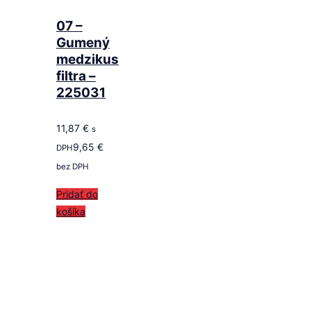
07 –
Gumený
medzikus
filtra –
225031
11,87
€
s
9,65
€
DPH
bez DPH
Pridať do
košíka
Follow us
on ROTAX SK