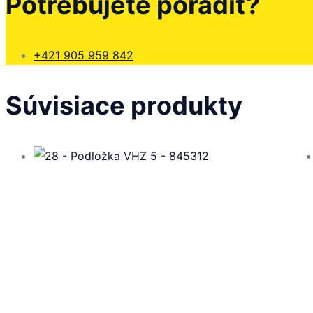
Potrebujete poradiť?
+421 905 959 842
Súvisiace produkty