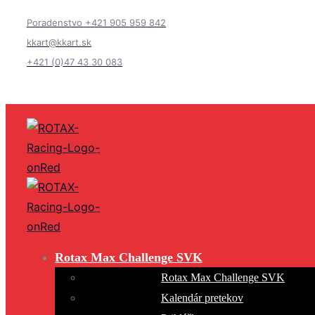
Poradenstvo +421 905 959 842
kkart@kkart.sk
+421 (0)47 43 30 083
Rotax Max Challenge SVK
Rotax Max Challenge SVK
Kalendár pretekov