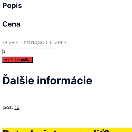
Popis
Cena
18,28
€
14,86
€
s DPH
bez DPH
množstvo
16
Vlož do košíka
-
Sada
Ďalšie informácie
trysiek
-
281885
poz.
16