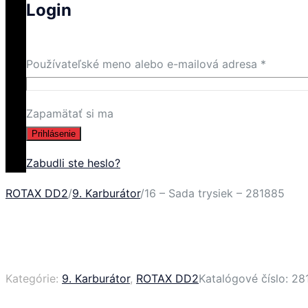
Login
Používateľské meno alebo e-mailová adresa
*
Zapamätať si ma
Prihlásenie
Zabudli ste heslo?
ROTAX DD2
/
9. Karburátor
/
16 – Sada trysiek – 281885
Kategórie:
9. Karburátor
,
ROTAX DD2
Katalógové číslo:
28