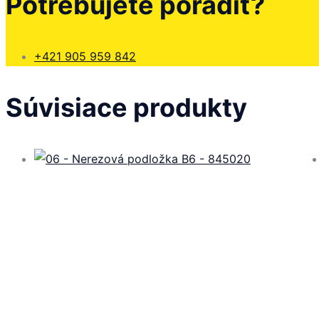
Potrebujete poradiť?
+421 905 959 842
Súvisiace produkty