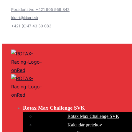
Poradenstvo +421 905 959 842
kkart@kkart.sk
+421 (0)47 43 30 083
Rotax Max Challenge SVK
Rotax Max Challenge SVK
Kalendár pretekov