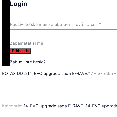
Login
Používateľské meno alebo e-mailová adresa
*
Zapamätať si ma
Prihlásenie
Zabudli ste heslo?
ROTAX DD2
/
14. EVO upgrade sada E-RAVE
/
17 – Skrutka 
Kategórie:
14. EVO upgrade sada E-RAVE
,
14. EVO upgrad