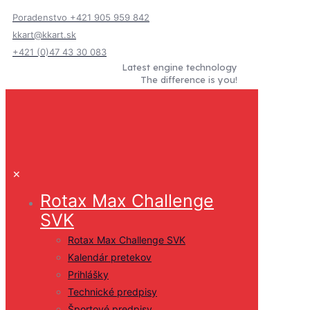
Poradenstvo +421 905 959 842
kkart@kkart.sk
+421 (0)47 43 30 083
Latest engine technology
The difference is you!
✕
Rotax Max Challenge
SVK
Rotax Max Challenge SVK
Kalendár pretekov
Prihlášky
Technické predpisy
Športové predpisy