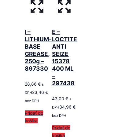
I –
E –
LITHIUM-
LOCTITE
BASE
ANTI
GREASE,
SEIZE
250g –
15378
897330
400 ML
–
297438
28,86
€
s
23,46
€
DPH
43,00
€
s
bez DPH
34,96
€
DPH
Pridať do
bez DPH
košíka
Pridať do
košíka