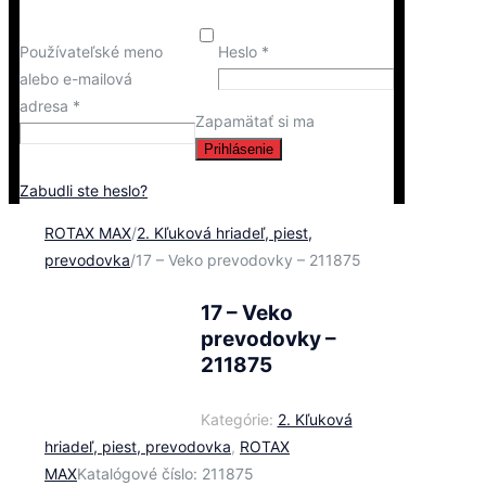
Používateľské meno
Heslo
*
alebo e-mailová
adresa
*
Zapamätať si ma
Prihlásenie
Zabudli ste heslo?
ROTAX MAX
/
2. Kľuková hriadeľ, piest,
prevodovka
/
17 – Veko prevodovky – 211875
17 – Veko
prevodovky –
211875
Kategórie:
2. Kľuková
hriadeľ, piest, prevodovka
,
ROTAX
MAX
Katalógové číslo:
211875