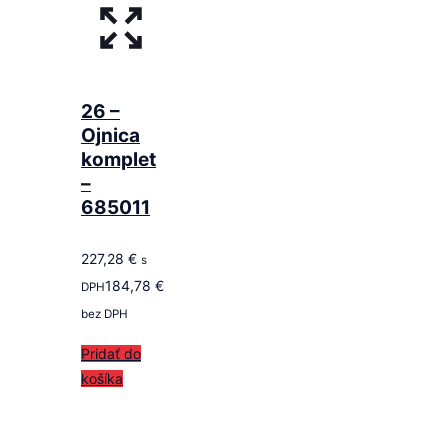
26 –
Ojnica
komplet
–
685011
227,28
€
s
184,78
€
DPH
bez DPH
Pridať do
košíka