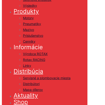
Výsledky
Produkty
Motory
Pneumatiky
Mazivo
Príslušenstvo
Cenníky
Informácie
Výrobca ROTAX
Rotax RACING
Linky
Distribúcia
Servisné a plombovacie miesta
Distribútori
Mapa dílerov
Aktuality
Shop