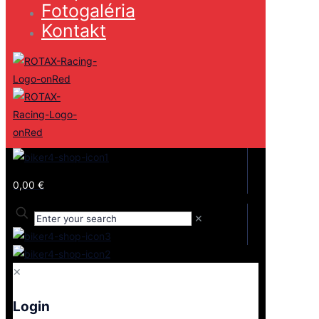
Fotogaléria
Kontakt
0,00 €
✕
✕
Login