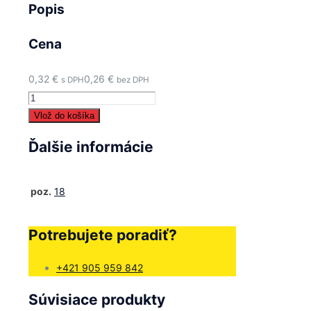
Popis
Cena
0,32
€
0,26
€
s DPH
bez DPH
množstvo
18
Vlož do košíka
-
Ďalšie informácie
Matica
M6
-
poz.
18
842041
Potrebujete poradiť?
+421 905 959 842
Súvisiace produkty