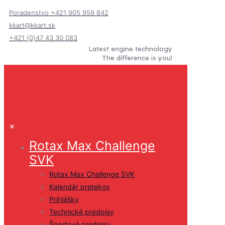
Poradenstvo +421 905 959 842
kkart@kkart.sk
+421 (0)47 43 30 083
Latest engine technology
The difference is you!
✕
Rotax Max Challenge
SVK
Rotax Max Challenge SVK
Kalendár pretekov
Prihlášky
Technické predpisy
Športové predpisy