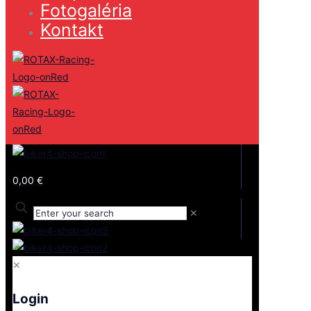
Fotogaléria
Kontakt
0,00 €
✕
✕
Login