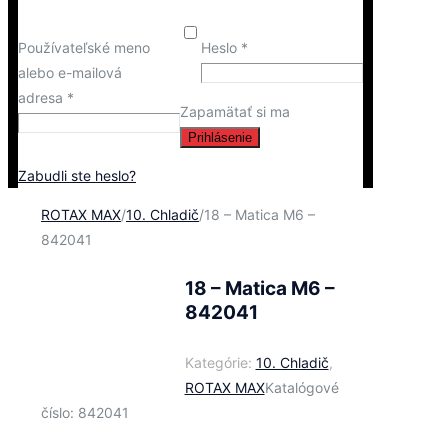
Používateľské meno
Heslo
*
alebo e-mailová
adresa
*
Zapamätať si ma
Prihlásenie
Zabudli ste heslo?
ROTAX MAX
/
10. Chladič
/
18 – Matica M6 –
842041
18 – Matica M6 –
842041
Kategórie:
10. Chladič
,
ROTAX MAX
Katalógové
číslo:
842041