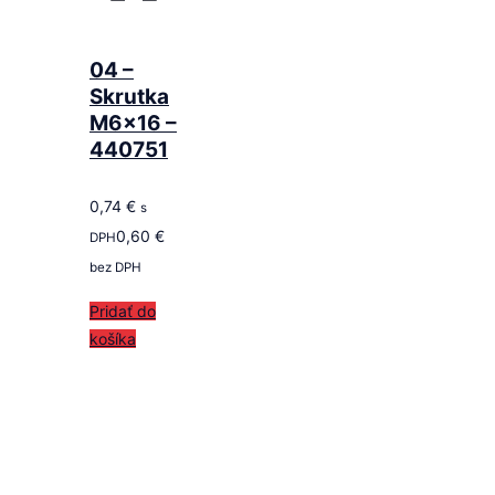
04 –
Skrutka
M6x16 –
440751
0,74
€
s
0,60
€
DPH
bez DPH
Pridať do
košíka
Follow us
on ROTAX SK