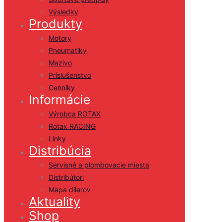
Výsledky
Produkty
Motory
Pneumatiky
Mazivo
Príslušenstvo
Cenníky
Informácie
Výrobca ROTAX
Rotax RACING
Linky
Distribúcia
Servisné a plombovacie miesta
Distribútori
Mapa dílerov
Aktuality
Shop