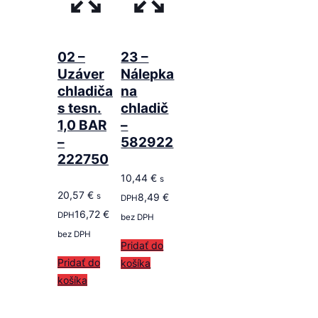
02 –
23 –
Uzáver
Nálepka
chladiča
na
s tesn.
chladič
1,0 BAR
–
–
582922
222750
10,44
€
s
20,57
€
s
8,49
€
DPH
16,72
€
DPH
bez DPH
bez DPH
Pridať do
Pridať do
košíka
košíka