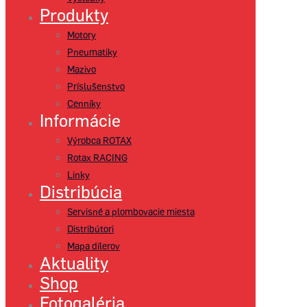
Produkty
Motory
Pneumatiky
Mazivo
Príslušenstvo
Cenníky
Informácie
Výrobca ROTAX
Rotax RACING
Linky
Distribúcia
Servisné a plombovacie miesta
Distribútori
Mapa dílerov
Aktuality
Shop
Fotogaléria