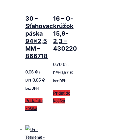
30 –
16 – O-
Sťahovacia
krúžok
páska
15,9-
94×2,5
2,3 –
MM –
430220
866718
0,70
€
s
0,06
€
s
0,57
€
DPH
0,05
€
DPH
bez DPH
bez DPH
Pridať do
Pridať do
košíka
košíka