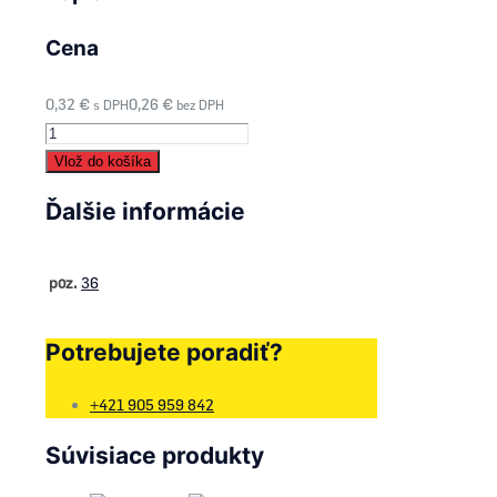
Cena
0,32
€
0,26
€
s DPH
bez DPH
množstvo
36
Vlož do košíka
-
Ďalšie informácie
Matica
M6-
6.6
poz.
36
-
842041
Potrebujete poradiť?
+421 905 959 842
Súvisiace produkty