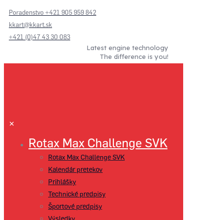
Poradenstvo +421 905 959 842
kkart@kkart.sk
+421 (0)47 43 30 083
Latest engine technology
The difference is you!
✕
Rotax Max Challenge SVK
Rotax Max Challenge SVK
Kalendár pretekov
Prihlášky
Technické predpisy
Športové predpisy
Výsledky