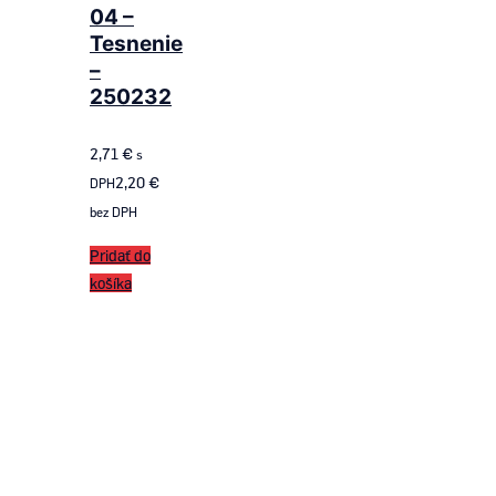
04 –
Tesnenie
–
250232
2,71
€
s
2,20
€
DPH
bez DPH
Pridať do
košíka
Follow us
on ROTAX SK
Follow us
on KKART