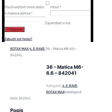
Používateľské meno alebo
Heslo
*
e-mailová adresa
*
Zapamätať si ma
Prihlásenie
Zabudli ste heslo?
ROTAX MAX
/
4. E-RAVE
/
36 – Matica M6-6.6 –
842041
36 – Matica M6-
6.6 – 842041
Kategórie:
4. E-RAVE
,
ROTAX MAX
Katalógové
číslo:
842041
Popis