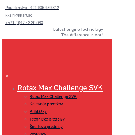
Poradenstvo +421 905 959 842
kkart@kkart.sk
+421 (0)47 43 30 083
Latest engine technology
The difference is you!
✕
Rotax Max Challenge SVK
Rotax Max Challenge SVK
Kalendár pretekov
Prihlášky
Technické predpisy
Športové predpisy
Výsledky