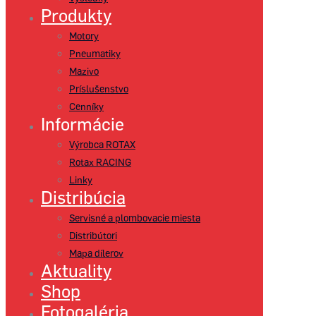
Produkty
Motory
Pneumatiky
Mazivo
Príslušenstvo
Cenníky
Informácie
Výrobca ROTAX
Rotax RACING
Linky
Distribúcia
Servisné a plombovacie miesta
Distribútori
Mapa dílerov
Aktuality
Shop
Fotogaléria