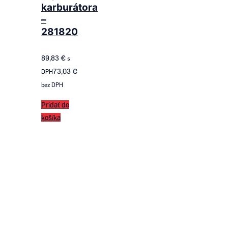
karburátora
–
281820
89,83
€
s
73,03
€
DPH
bez DPH
Pridať do
košíka
Follow us
on ROTAX SK
Follow us
on KKART