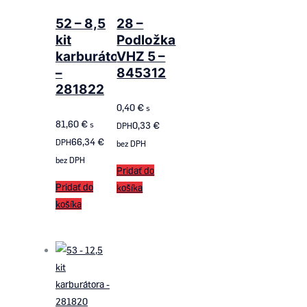
52 – 8,5
28 –
kit
Podložka
karburátora
VHZ 5 –
–
845312
281822
0,40
€
s
81,60
€
s
0,33
€
DPH
66,34
€
DPH
bez DPH
bez DPH
Pridať do
Pridať do
košíka
košíka