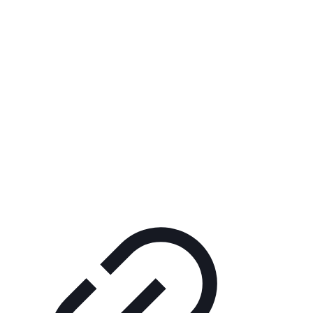
K-KART S.R.O.
Fiľakovská 41
984 01 Lučenec
Slovak Republic
+421 (0)47 43 30 083
kkart@kkart.sk