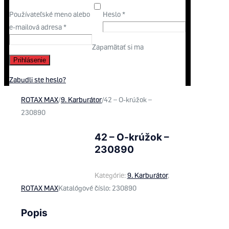
Používateľské meno alebo
Heslo
*
e-mailová adresa
*
Zapamätať si ma
Prihlásenie
Zabudli ste heslo?
ROTAX MAX
/
9. Karburátor
/
42 – O-krúžok –
230890
42 – O-krúžok –
230890
Kategórie:
9. Karburátor
,
ROTAX MAX
Katalógové číslo:
230890
Popis