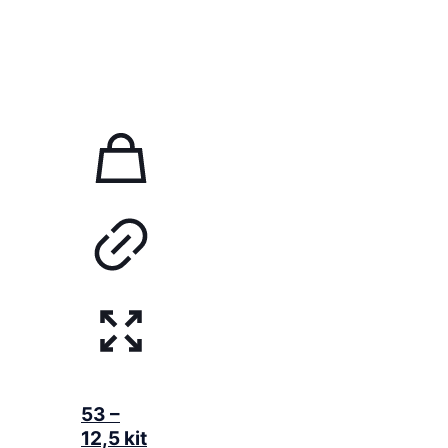
53 –
12,5 kit