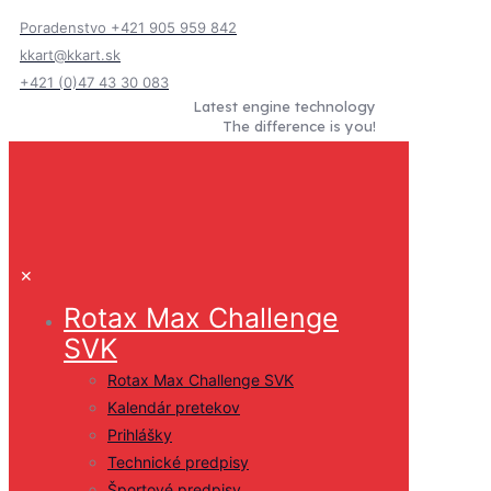
Poradenstvo +421 905 959 842
kkart@kkart.sk
+421 (0)47 43 30 083
Latest engine technology
The difference is you!
✕
Rotax Max Challenge
SVK
Rotax Max Challenge SVK
Kalendár pretekov
Prihlášky
Technické predpisy
Športové predpisy