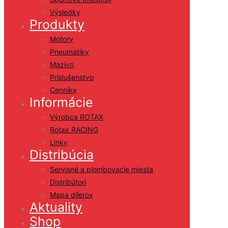
Výsledky
Produkty
Motory
Pneumatiky
Mazivo
Príslušenstvo
Cenníky
Informácie
Výrobca ROTAX
Rotax RACING
Linky
Distribúcia
Servisné a plombovacie miesta
Distribútori
Mapa dílerov
Aktuality
Shop