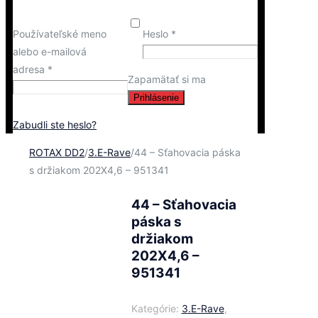
Používateľské meno
Heslo
*
alebo e-mailová
adresa
*
Zapamätať si ma
Prihlásenie
Zabudli ste heslo?
ROTAX DD2
/
3.E-Rave
/
44 – Sťahovacia páska
s držiakom 202X4,6 – 951341
44 – Sťahovacia
páska s
držiakom
202X4,6 –
951341
Kategórie:
3.E-Rave
,