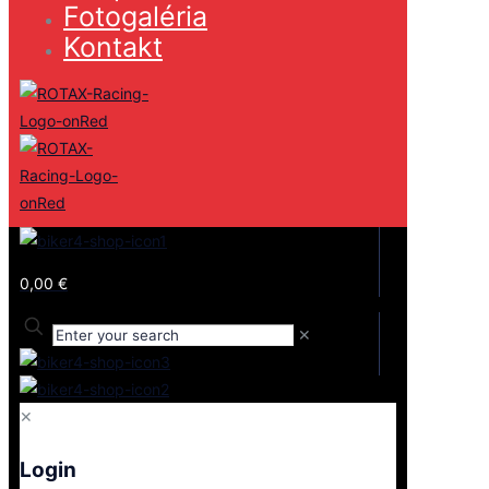
Fotogaléria
Kontakt
0,00 €
✕
✕
Login