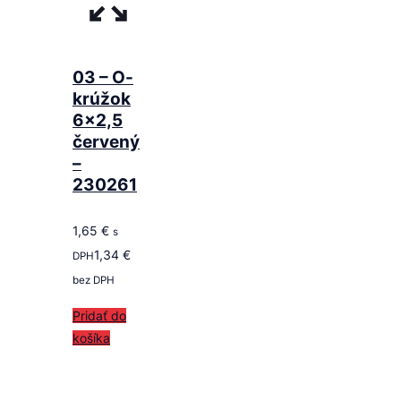
03 – O-
krúžok
6×2,5
červený
–
230261
1,65
€
s
1,34
€
DPH
bez DPH
Pridať do
košíka