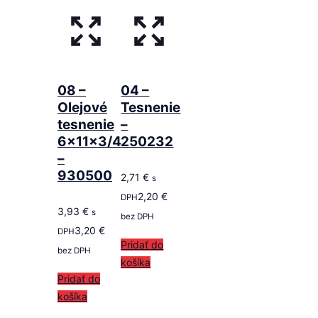
08 –
04 –
Olejové
Tesnenie
tesnenie
–
6x11x3/4,5
250232
–
930500
2,71
€
s
2,20
€
DPH
3,93
€
s
bez DPH
3,20
€
DPH
Pridať do
bez DPH
košíka
Pridať do
košíka