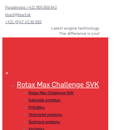
Poradenstvo +421 905 959 842
kkart@kkart.sk
+421 (0)47 43 30 083
Latest engine technology
The difference is you!
✕
Rotax Max Challenge SVK
Rotax Max Challenge SVK
Kalendár pretekov
Prihlášky
Technické predpisy
Športové predpisy
Výsledky