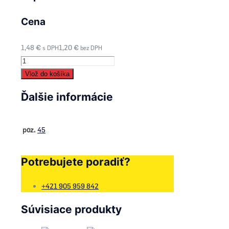
Cena
1,48
€
1,20
€
s DPH
bez DPH
množstvo
45
Vlož do košíka
-
Ďalšie informácie
Podložka
prívery
-
poz.
45
251336
Potrebujete poradiť?
+421 905 959 842
Súvisiace produkty