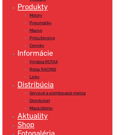
Produkty
Motory
Pneumatiky
Mazivo
Príslušenstvo
Cenníky
Informácie
Výrobca ROTAX
Rotax RACING
Linky
Distribúcia
Servisné a plombovacie miesta
Distribútori
Mapa dílerov
Aktuality
Shop
Fotogaléria