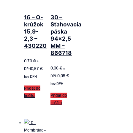
16 – O-
30 –
krúžok
Sťahovacia
15,9-
páska
2,3 –
94×2,5
430220
MM –
866718
0,70
€
s
0,06
€
0,57
€
s
DPH
0,05
€
DPH
bez DPH
bez DPH
Pridať do
Pridať do
košíka
košíka