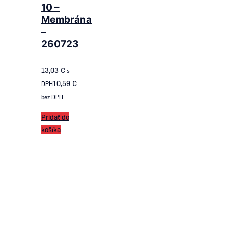
10 –
Membrána
–
260723
13,03
€
s
10,59
€
DPH
bez DPH
Pridať do
košíka
Follow us
on ROTAX SK
Follow us
on KKART