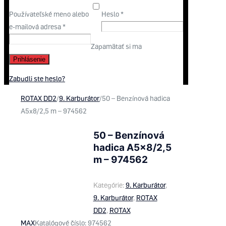
Používateľské meno alebo
Heslo
*
e-mailová adresa
*
Zapamätať si ma
Prihlásenie
Zabudli ste heslo?
ROTAX DD2
/
9. Karburátor
/
50 – Benzínová hadica
A5x8/2,5 m – 974562
50 – Benzínová
hadica A5x8/2,5
m – 974562
Kategórie:
9. Karburátor
,
9. Karburátor
,
ROTAX
DD2
,
ROTAX
MAX
Katalógové číslo:
974562