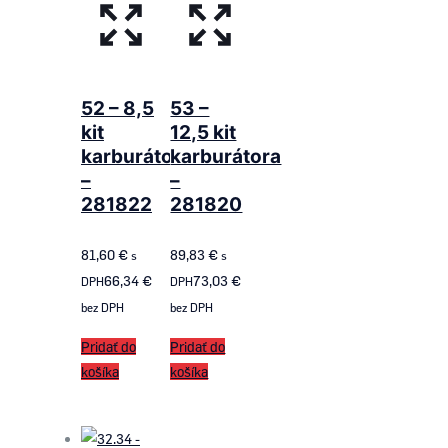
52 – 8,5
53 –
kit
12,5 kit
karburátora
karburátora
–
–
281822
281820
81,60
€
89,83
€
s
s
66,34
€
73,03
€
DPH
DPH
bez DPH
bez DPH
Pridať do
Pridať do
košíka
košíka