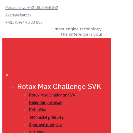
Poradenstvo +421 905 959 842
kkart@kkart.sk
+421 (0)47 43 30 083
Latest engine technology
The difference is you!
✕
Rotax Max Challenge SVK
Rotax Max Challenge SVK
Kalendár pretekov
Prihlášky
Technické predpisy
Športové predpisy
Výsledky