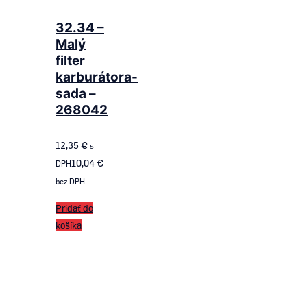
32.34 –
Malý
filter
karburátora-
sada –
268042
12,35
€
s
10,04
€
DPH
bez DPH
Pridať do
košíka
Follow us
on ROTAX SK