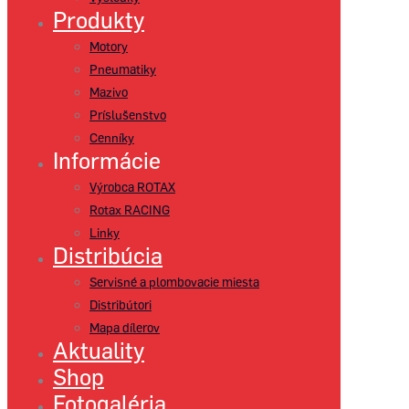
Produkty
Motory
Pneumatiky
Mazivo
Príslušenstvo
Cenníky
Informácie
Výrobca ROTAX
Rotax RACING
Linky
Distribúcia
Servisné a plombovacie miesta
Distribútori
Mapa dílerov
Aktuality
Shop
Fotogaléria