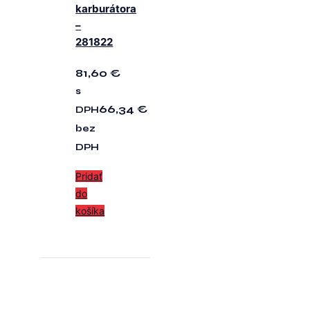
karburátora
–
281822
81,60
€
s
66,34
€
DPH
bez
DPH
Pridať
do
košíka