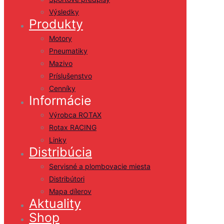
Výsledky
Produkty
Motory
Pneumatiky
Mazivo
Príslušenstvo
Cenníky
Informácie
Výrobca ROTAX
Rotax RACING
Linky
Distribúcia
Servisné a plombovacie miesta
Distribútori
Mapa dílerov
Aktuality
Shop