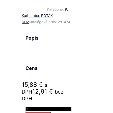
Kategórie:
9.
Karburátor
,
ROTAX
DD2
Katalógové číslo:
281474
Popis
Cena
15,88
€
s
12,91
€
DPH
bez
DPH
množstvo