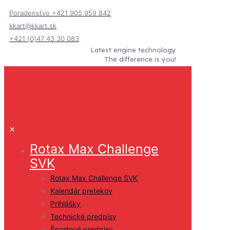
Poradenstvo +421 905 959 842
kkart@kkart.sk
+421 (0)47 43 30 083
Latest engine technology
The difference is you!
✕
Rotax Max Challenge
SVK
Rotax Max Challenge SVK
Kalendár pretekov
Prihlášky
Technické predpisy
Športové predpisy