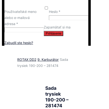
Používateľské meno
Heslo
*
alebo e-mailová
adresa
*
Zapamätať si ma
Prihlásenie
Zabudli ste heslo?
ROTAX DD2
/
9. Karburátor
/
Sada
trysiek 190-200 – 281474
Sada
trysiek
190-200 –
281474