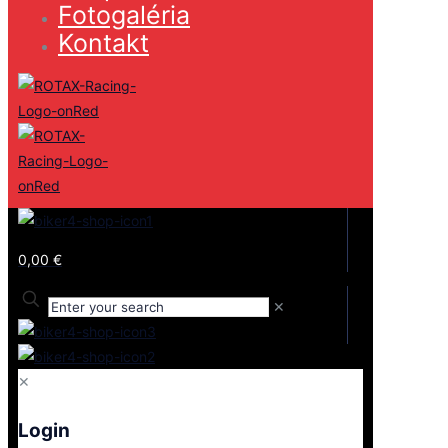
Fotogaléria
Kontakt
0,00 €
✕
✕
Login