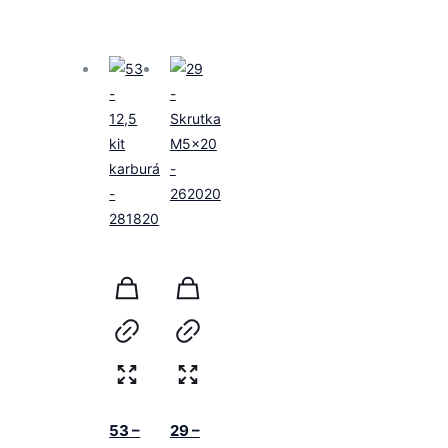
53 –
29 –