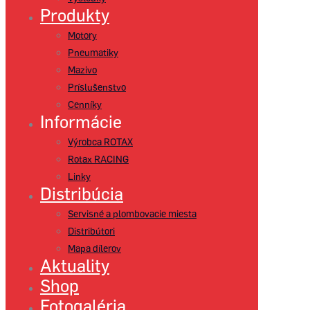
Produkty
Motory
Pneumatiky
Mazivo
Príslušenstvo
Cenníky
Informácie
Výrobca ROTAX
Rotax RACING
Linky
Distribúcia
Servisné a plombovacie miesta
Distribútori
Mapa dílerov
Aktuality
Shop
Fotogaléria