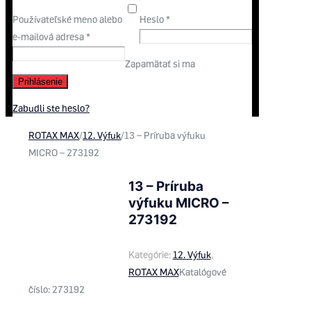
Používateľské meno alebo
Heslo
*
e-mailová adresa
*
Zapamätať si ma
Prihlásenie
Zabudli ste heslo?
ROTAX MAX
/
12. Výfuk
/
13 – Príruba výfuku
MICRO – 273192
13 – Príruba
výfuku MICRO –
273192
Kategórie:
12. Výfuk
,
ROTAX MAX
Katalógové
číslo:
273192