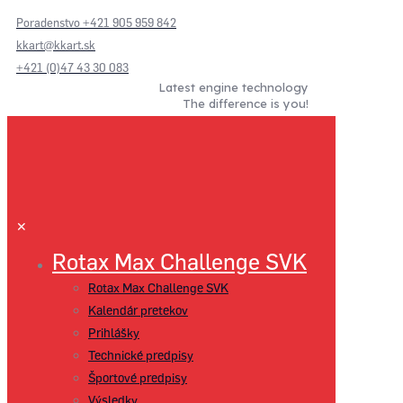
Poradenstvo +421 905 959 842
kkart@kkart.sk
+421 (0)47 43 30 083
Latest engine technology
The difference is you!
✕
Rotax Max Challenge SVK
Rotax Max Challenge SVK
Kalendár pretekov
Prihlášky
Technické predpisy
Športové predpisy
Výsledky