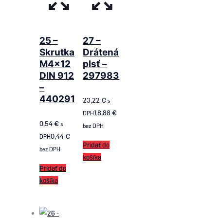
25 –
27 –
Skrutka
Drátená
M4x12
plsť –
DIN 912
297983
–
440291
23,22
€
s
18,88
€
DPH
0,54
€
s
bez DPH
0,44
€
DPH
Pridať do
bez DPH
košíka
Pridať do
košíka