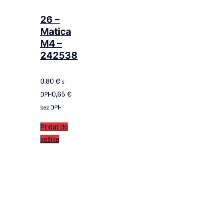
26 –
Matica
M4 –
242538
0,80
€
s
0,65
€
DPH
bez DPH
Pridať do
košíka
Follow us
on ROTAX SK
Follow us