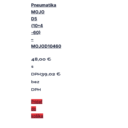
Pneumatika
MOJO
D5
(10*4
-60)
–
MOJOD10460
48,00
€
s
39,02
€
DPH
bez
DPH
Pridať
do
košíka