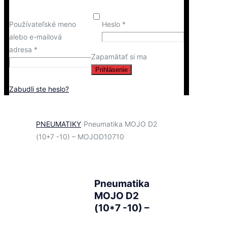
Používateľské meno
Heslo
*
alebo e-mailová
adresa
*
Zapamätať si ma
Prihlásenie
Zabudli ste heslo?
PNEUMATIKY
/
Pneumatika MOJO D2
(10*7 -10) – MOJOD10710
Pneumatika
MOJO D2
(10*7 -10) –