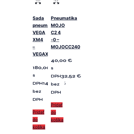
Sada
Pneumatika
pneumatík
MOJO
VEGA
C2 4
XM4
-0 –
–
MOJOCC240
VEGAXM4
40,00
€
180,00
€
s
s
32,52
€
DPH
146,34
€
DPH
bez
bez
DPH
DPH
Pridať
Pridať
do
do
košíka
košíka