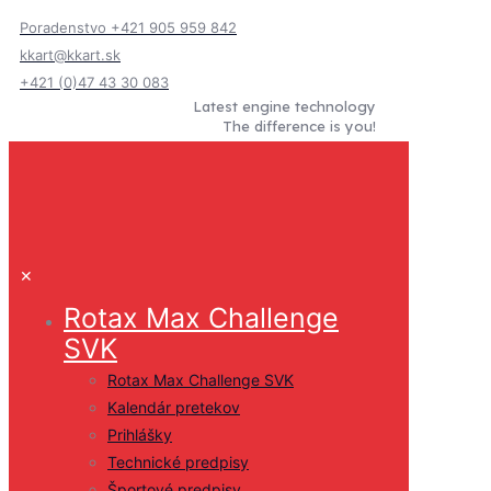
Poradenstvo +421 905 959 842
kkart@kkart.sk
+421 (0)47 43 30 083
Latest engine technology
The difference is you!
✕
Rotax Max Challenge
SVK
Rotax Max Challenge SVK
Kalendár pretekov
Prihlášky
Technické predpisy
Športové predpisy