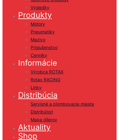
Výsledky
Produkty
Motory
Pneumatiky
Mazivo
Príslušenstvo
Cenníky
Informácie
Výrobca ROTAX
Rotax RACING
Linky
Distribúcia
Servisné a plombovacie miesta
Distribútori
Mapa dílerov
Aktuality
Shop