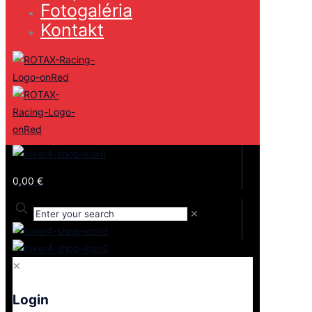
Fotogaléria
Kontakt
0,00 €
✕
✕
Login