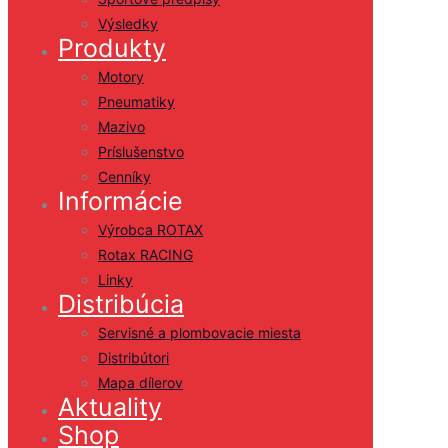
Výsledky
Produkty
Motory
Pneumatiky
Mazivo
Príslušenstvo
Cenníky
Informácie
Výrobca ROTAX
Rotax RACING
Linky
Distribúcia
Servisné a plombovacie miesta
Distribútori
Mapa dílerov
Aktuality
Shop