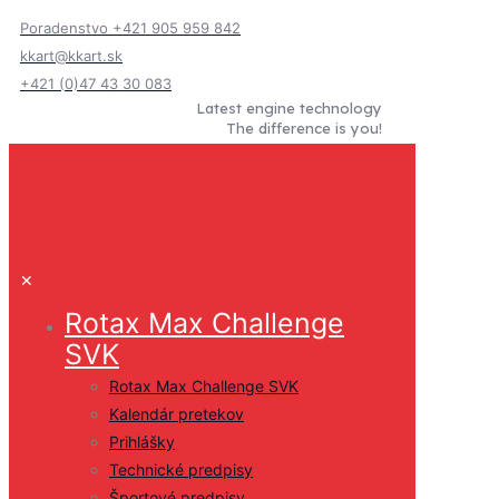
Poradenstvo +421 905 959 842
kkart@kkart.sk
+421 (0)47 43 30 083
Latest engine technology
The difference is you!
✕
Rotax Max Challenge
SVK
Rotax Max Challenge SVK
Kalendár pretekov
Prihlášky
Technické predpisy
Športové predpisy