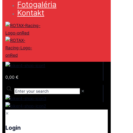
Fotogaléria
Kontakt
0,00 €
✕
✕
Login