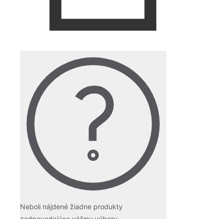
Neboli nájdené žiadne produkty
zodpovedajúce vášmu výberu.