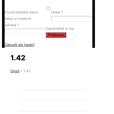
Používateľské meno
Heslo
*
alebo e-mailová
adresa
*
Zapamätať si ma
Prihlásenie
Zabudli ste heslo?
1.42
Úvod
»
1.42
ROTAX MAX
ROTAX DD2
PNEUMATIKY