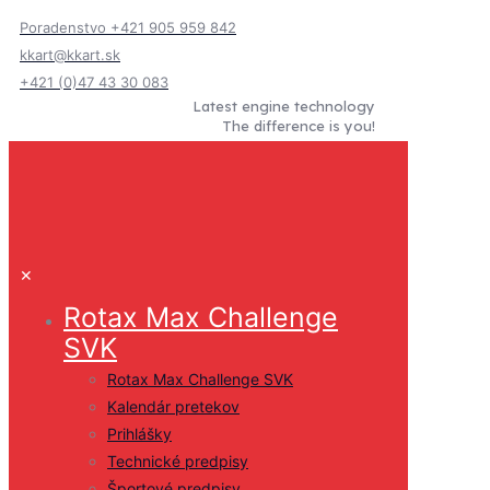
Poradenstvo +421 905 959 842
kkart@kkart.sk
+421 (0)47 43 30 083
Latest engine technology
The difference is you!
✕
Rotax Max Challenge
SVK
Rotax Max Challenge SVK
Kalendár pretekov
Prihlášky
Technické predpisy
Športové predpisy