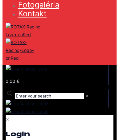
Fotogaléria
Kontakt
0,00 €
✕
✕
Login