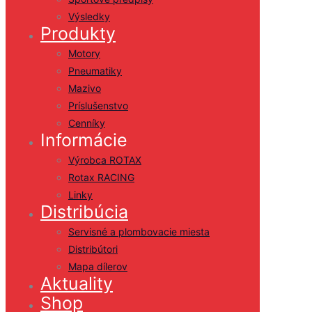
Výsledky
Produkty
Motory
Pneumatiky
Mazivo
Príslušenstvo
Cenníky
Informácie
Výrobca ROTAX
Rotax RACING
Linky
Distribúcia
Servisné a plombovacie miesta
Distribútori
Mapa dílerov
Aktuality
Shop