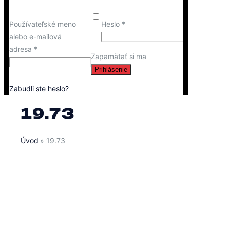
Používateľské meno
Heslo
*
alebo e-mailová
adresa
*
Zapamätať si ma
Prihlásenie
Zabudli ste heslo?
19.73
Úvod
»
19.73
ROTAX MAX
ROTAX DD2
PNEUMATIKY