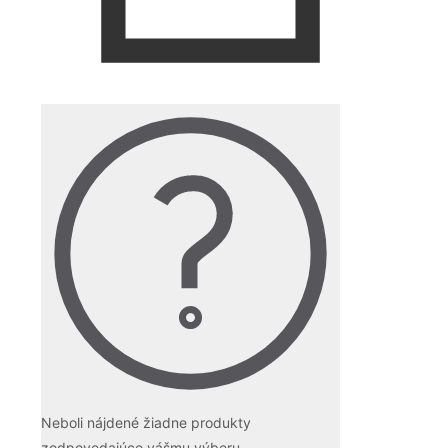
Neboli nájdené žiadne produkty
zodpovedajúce vášmu výberu.