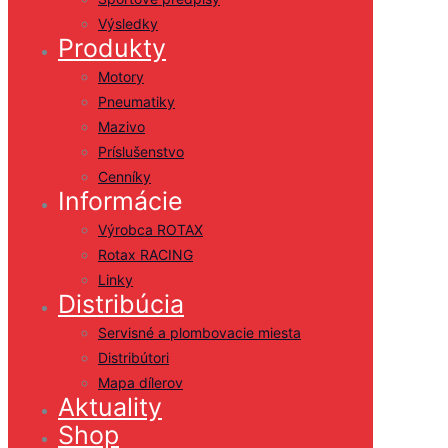
Výsledky
Produkty
Motory
Pneumatiky
Mazivo
Príslušenstvo
Cenníky
Informácie
Výrobca ROTAX
Rotax RACING
Linky
Distribúcia
Servisné a plombovacie miesta
Distribútori
Mapa dílerov
Aktuality
Shop