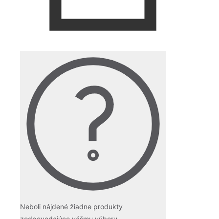
Neboli nájdené žiadne produkty
zodpovedajúce vášmu výberu.