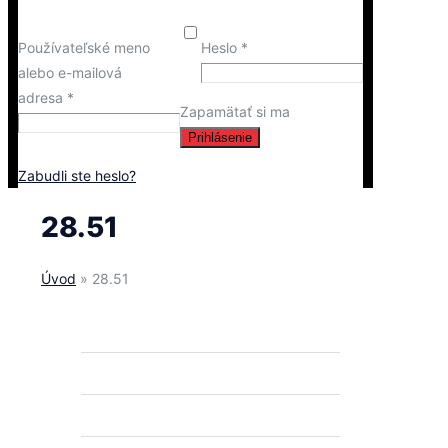
Používateľské meno
Heslo
*
alebo e-mailová
adresa
*
Zapamätať si ma
Prihlásenie
Zabudli ste heslo?
28.51
Úvod
»
28.51
ROTAX MAX
ROTAX DD2
PNEUMATIKY