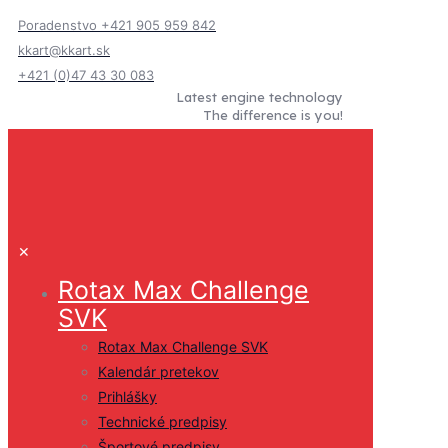
Poradenstvo +421 905 959 842
kkart@kkart.sk
+421 (0)47 43 30 083
Latest engine technology
The difference is you!
✕
Rotax Max Challenge
SVK
Rotax Max Challenge SVK
Kalendár pretekov
Prihlášky
Technické predpisy
Športové predpisy