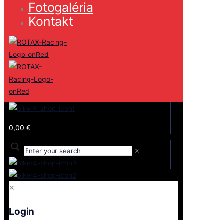
Fotogaléria
Kontakt
0,00 €
✕
✕
Login