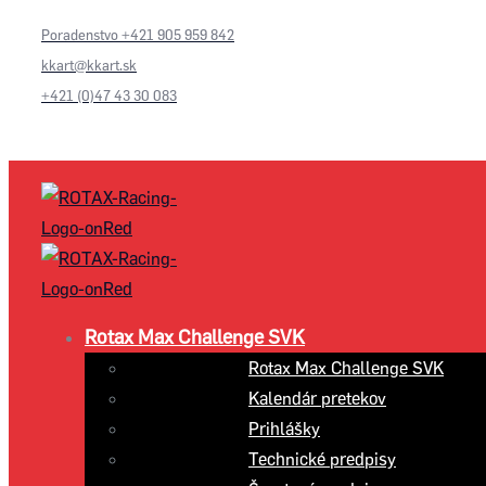
Poradenstvo +421 905 959 842
kkart@kkart.sk
+421 (0)47 43 30 083
Rotax Max Challenge SVK
Rotax Max Challenge SVK
Kalendár pretekov
Prihlášky
Technické predpisy