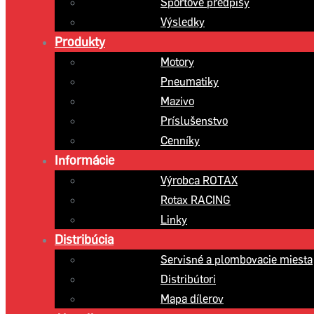
Športové predpisy
Výsledky
Produkty
Motory
Pneumatiky
Mazivo
Príslušenstvo
Cenníky
Informácie
Výrobca ROTAX
Rotax RACING
Linky
Distribúcia
Servisné a plombovacie miesta
Distribútori
Mapa dílerov