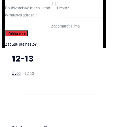
Používateľské meno alebo
Heslo
*
e-mailová adresa
*
Zapamätať si ma
Prihlásenie
Zabudli ste heslo?
12-13
Úvod
»
12-13
ROTAX MAX
ROTAX DD2
PNEUMATIKY