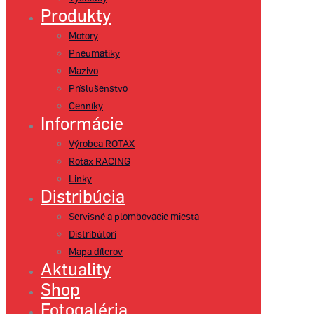
Produkty
Motory
Pneumatiky
Mazivo
Príslušenstvo
Cenníky
Informácie
Výrobca ROTAX
Rotax RACING
Linky
Distribúcia
Servisné a plombovacie miesta
Distribútori
Mapa dílerov
Aktuality
Shop
Fotogaléria