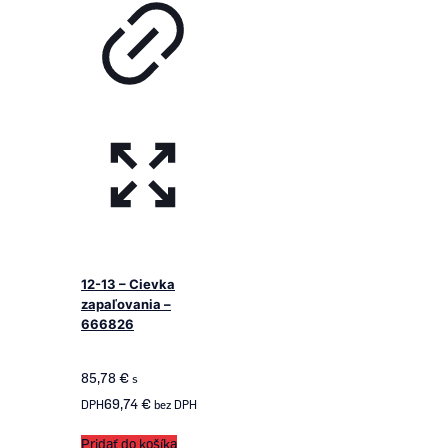
12-13 – Cievka
zapaľovania –
666826
85,78
€
s
69,74
€
DPH
bez DPH
Pridať do košíka