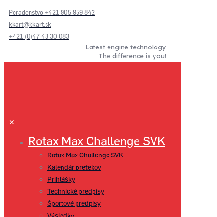
Poradenstvo +421 905 959 842
kkart@kkart.sk
+421 (0)47 43 30 083
Latest engine technology
The difference is you!
✕
Rotax Max Challenge SVK
Rotax Max Challenge SVK
Kalendár pretekov
Prihlášky
Technické predpisy
Športové predpisy
Výsledky