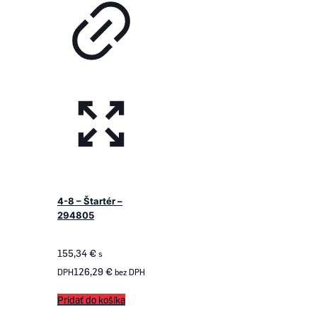
4-8 – Štartér –
294805
155,34
€
s
126,29
€
DPH
bez DPH
Pridať do košíka