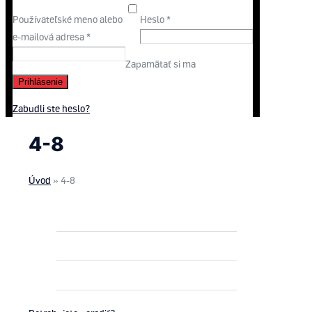
Používateľské meno alebo
Heslo
*
e-mailová adresa
*
Zapamätať si ma
Prihlásenie
Zabudli ste heslo?
4-8
Úvod
»
4-8
ROTAX MAX
ROTAX DD2
PNEUMATIKY