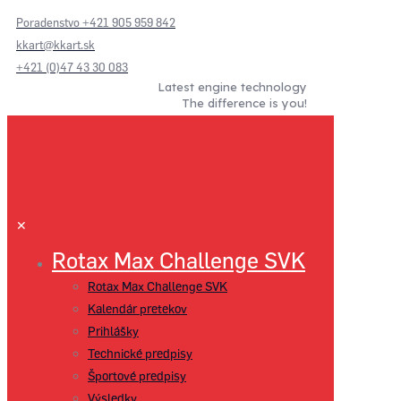
Poradenstvo +421 905 959 842
kkart@kkart.sk
+421 (0)47 43 30 083
Latest engine technology
The difference is you!
✕
Rotax Max Challenge SVK
Rotax Max Challenge SVK
Kalendár pretekov
Prihlášky
Technické predpisy
Športové predpisy
Výsledky