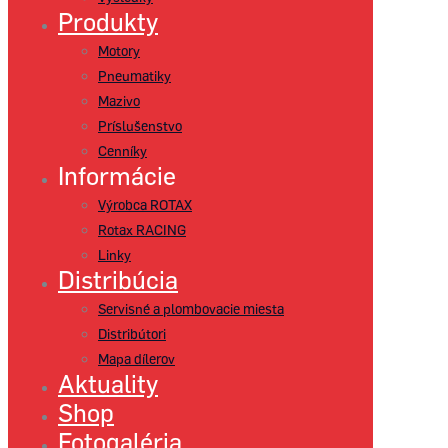
Produkty
Motory
Pneumatiky
Mazivo
Príslušenstvo
Cenníky
Informácie
Výrobca ROTAX
Rotax RACING
Linky
Distribúcia
Servisné a plombovacie miesta
Distribútori
Mapa dílerov
Aktuality
Shop
Fotogaléria