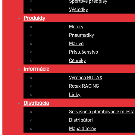
Športové predpisy
Výsledky
Produkty
Motory
Pneumatiky
Mazivo
Príslušenstvo
Cenníky
Informácie
Výrobca ROTAX
Rotax RACING
Linky
Distribúcia
Servisné a plombovacie miesta
Distribútori
Mapa dílerov