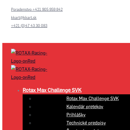
Poradenstvo +421 905 959 842
kkart@kkart.sk
+421 (0)47 43 30 083
Rotax Max Challenge SVK
Rotax Max Challenge SVK
Kalendár pretekov
Prihlášky
Technické predpisy