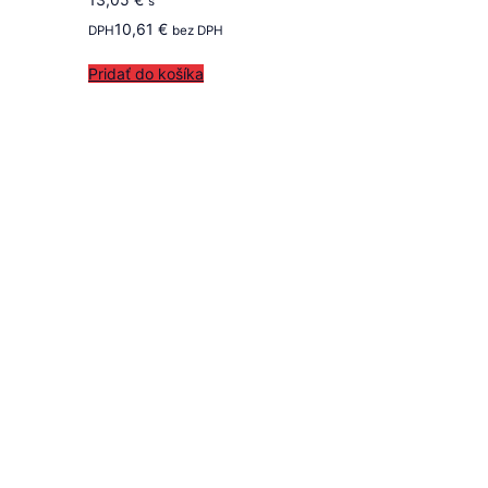
s
10,61
€
DPH
bez DPH
Pridať do košíka
Follow us
on ROTAX SK
Follow us
on KKART
K-KART S.R.O.
Fiľakovská 41
984 01 Lučenec
Slovak Republic
+421 (0)47 43 30 083