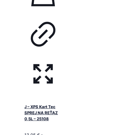
J – XPS Kart Tec
SPREJ NA REŤAZ
0,5L – 25108
13,05
€