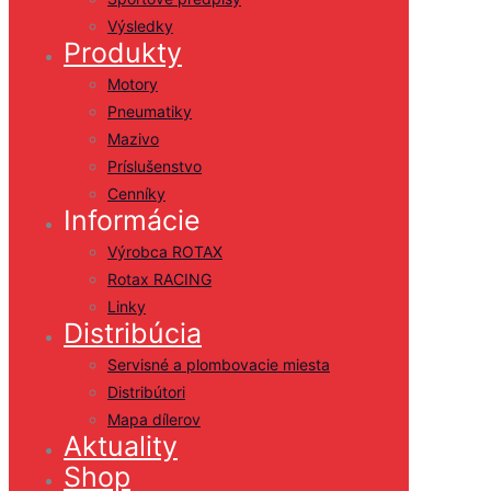
Výsledky
Produkty
Motory
Pneumatiky
Mazivo
Príslušenstvo
Cenníky
Informácie
Výrobca ROTAX
Rotax RACING
Linky
Distribúcia
Servisné a plombovacie miesta
Distribútori
Mapa dílerov
Aktuality
Shop