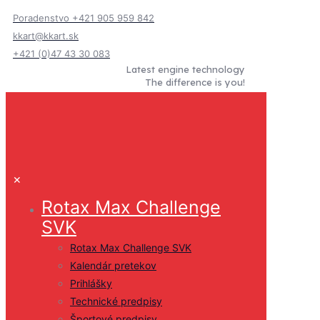
Poradenstvo +421 905 959 842
kkart@kkart.sk
+421 (0)47 43 30 083
Latest engine technology
The difference is you!
✕
Rotax Max Challenge
SVK
Rotax Max Challenge SVK
Kalendár pretekov
Prihlášky
Technické predpisy
Športové predpisy