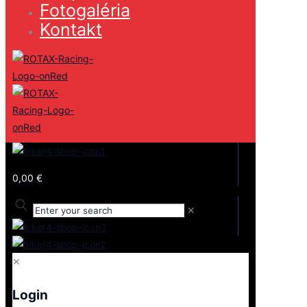
Fotogaléria
Kontakt
0,00 €
✕
✕
Login