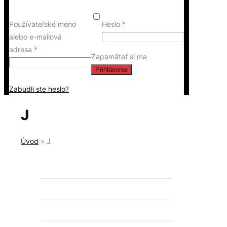
Používateľské meno
Heslo
*
alebo e-mailová
adresa
*
Zapamätať si ma
Prihlásenie
Zabudli ste heslo?
J
Úvod
»
J
ROTAX MAX
ROTAX DD2
PNEUMATIKY