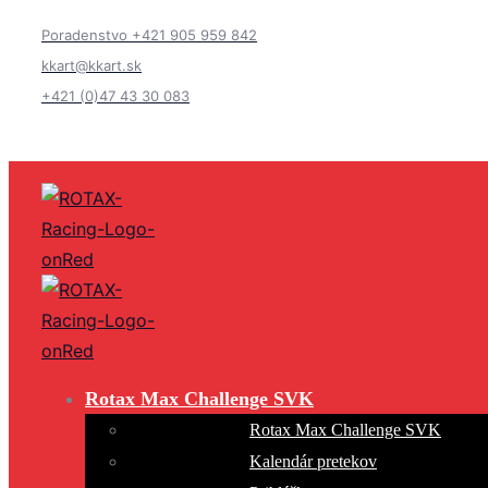
Poradenstvo +421 905 959 842
kkart@kkart.sk
+421 (0)47 43 30 083
Rotax Max Challenge SVK
Rotax Max Challenge SVK
Kalendár pretekov