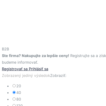
B2B
Ste firma? Nakupujte za lepšie ceny!
Registrujte sa a zí
budeme informovať.
Registrovať sa
Prihlásiť sa
Zobrazený jediný výsledok
Zobraziť:
20
40
80
120