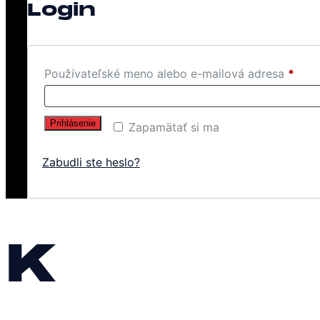
Login
Používateľské meno alebo e-mailová adresa
*
Prihlásenie
Zapamätať si ma
Zabudli ste heslo?
K