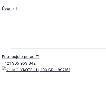
Úvod
»
K
ROTAX MAX
ROTAX DD2
PNEUMATIKY
Potrebujete poradiť?
+421 905 959 842